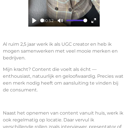
00:52
P
M
E
l
u
n
a
t
t
Al ruim 2,5 jaar werk ik als UGC creator en heb ik
y
e
e
mogen samenwerken met veel mooie merken en
bedrijven.
r
f
Mijn kracht? Content die voelt als écht —
u
enthousiast, natuurlijk en geloofwaardig. Precies wat
l
een merk nodig heeft om aansluiting te vinden bij
l
de consument.
s
c
r
Naast het opnemen van content vanuit huis, werk ik
e
ook regelmatig op locatie. Daar vervul ik
verschillende rollen zoals interviewer, presentator of
e