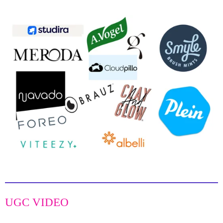
r
a
m
UGC VIDEO